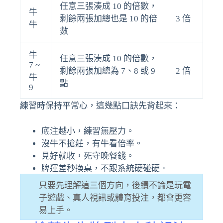
任意三張湊成 10 的倍數，
牛
剩餘兩張加總也是 10 的倍
3 倍
牛
數
牛
任意三張湊成 10 的倍數，
7 ~
剩餘兩張加總為 7、8 或 9
2 倍
牛
點
9
練習時保持平常心，這幾點口訣先背起來：
底注越小，練習無壓力。
沒牛不搶莊，有牛看倍率。
見好就收，死守晚餐錢。
牌運差秒換桌，不跟系統硬碰硬。
只要先理解這三個方向，後續不論是玩電
子遊戲、真人視訊或體育投注，都會更容
易上手。