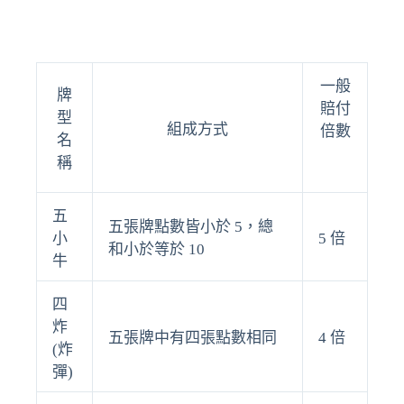
一般
牌
賠付
型
組成方式
倍數
名
稱
五
五張牌點數皆小於 5，總
小
5 倍
和小於等於 10
牛
四
炸
五張牌中有四張點數相同
4 倍
(炸
彈)