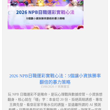
2026 NPB日職運彩實戰心法：5個讓小資族勝率
翻倍的暴力策略
15/06/2026
尚無留言
玩 NPB 日職運彩不是賭命，是玩心理戰與數據控管。小資族想
翻身，核心就在「穩」字：本金切 20 份、拒絕高賠誘惑、專攻
王牌先發、看穿莊家平衡水位的誘盤，並遠離所謂的 AI 預測
軟體。日職是典型的投手戰聯盟，分差咬得緊，強隊不一定穿