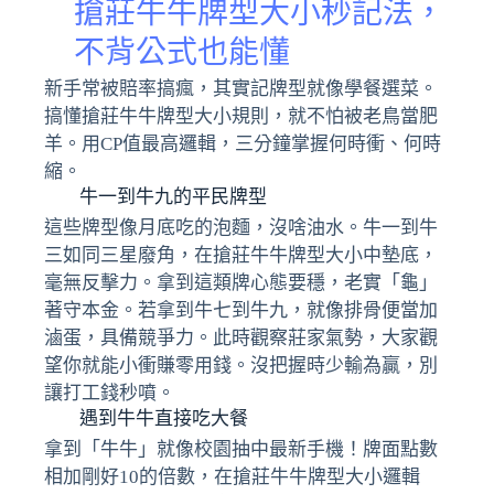
搶莊牛牛牌型大小秒記法，
不背公式也能懂
新手常被賠率搞瘋，其實記牌型就像學餐選菜。
搞懂搶莊牛牛牌型大小規則，就不怕被老鳥當肥
羊。用CP值最高邏輯，三分鐘掌握何時衝、何時
縮。
牛一到牛九的平民牌型
這些牌型像月底吃的泡麵，沒啥油水。牛一到牛
三如同三星廢角，在搶莊牛牛牌型大小中墊底，
毫無反擊力。拿到這類牌心態要穩，老實「龜」
著守本金。若拿到牛七到牛九，就像排骨便當加
滷蛋，具備競爭力。此時觀察莊家氣勢，大家觀
望你就能小衝賺零用錢。沒把握時少輸為贏，別
讓打工錢秒噴。
遇到牛牛直接吃大餐
拿到「牛牛」就像校園抽中最新手機！牌面點數
相加剛好10的倍數，在搶莊牛牛牌型大小邏輯