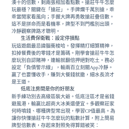
湊十的倍數，剩兩張相加看點數。搶莊牛牛怎麼
玩最穩？關鍵在「搶莊」。手牌爛千萬別搶，乖
乖當閒家看風向；手握大牌再勇敢搶莊疊倍數。
這不是拼命而是看機率，牌型不到門檻別出頭，
冷靜觀察牌路才聰明。
生活費保衛戰：設定停損點
玩這遊戲最忌諱腦衝梭哈。發揮精打細算精神，
扣掉餐費後的零錢才是籌碼。剛學會搶莊牛牛怎
麼玩別自認賭神，連輸就翻倍押絕對吃土。務必
設定「負債警示線」，輸兩百立刻關App冷靜。
贏了也要懂收手，賺到大餐錢就撤，細水長流才
是王道。
低底注房間是你的好朋友
新手練功別去高級區裝大爺。低底注區才是省錢
避風港，輸贏比超商大冰美還便宜。多觀察莊家
何時噴錢、哪種牌型常出現，學習CP值最高。為
讓你快懂搶莊牛牛怎麼玩的點數計算，附上簡易
牌型倍數表，存起來對照免得算錯被笑：