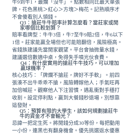
牛9到牛1，最爛「沒牛」。點數相同比最大單張
牌，花色黑桃＞紅心＞方塊＞梅花。記熟順序才
不會傻看別人領錢。
Q3：搶莊牛牛賠率計算怎麼看？當莊家或閒
家哪個比較划算？
賠率看牌型：牛牛3倍，牛7至牛9賠2倍，牛6以下
1倍。莊家能贏全場但也可能賠翻倍，風險極高。
省錢族建議先當閒家觀望。平台會抽微量水錢，
建議選倍數適中桌，免得失手噴光伙食費。
Q4：有什麼實用的搶莊牛牛技巧，可以增加
贏球機率？
核心技巧：「牌爛不搶莊，牌好不手軟」。前四
張湊不出牛乖乖不搶，風險轉嫁他人；手氣旺再
加倍喊莊。觀察他人下注習慣，遇亂衝對手穩打
收割。設定停利點，贏到大餐錢秒退場，別想靠
這發財。
Q5：預算有限的大學生，該如何規劃搶莊牛
牛的資金才不會輸光？
忌諱一把定生死。將閒錢分成30等份，每把動用
一小份，連黑也有翻身機會。優先挑選返水優惠