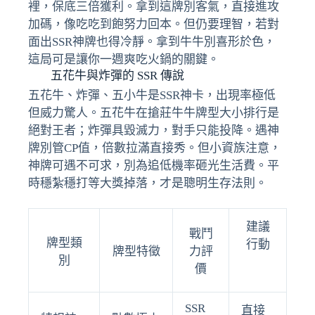
裡，保底三倍獲利。拿到這牌別客氣，直接進攻
加碼，像吃吃到飽努力回本。但仍要理智，若對
面出SSR神牌也得冷靜。拿到牛牛別喜形於色，
這局可是讓你一週爽吃火鍋的關鍵。
五花牛與炸彈的 SSR 傳說
五花牛、炸彈、五小牛是SSR神卡，出現率極低
但威力驚人。五花牛在搶莊牛牛牌型大小排行是
絕對王者；炸彈具毀滅力，對手只能投降。遇神
牌別管CP值，倍數拉滿直接秀。但小資族注意，
神牌可遇不可求，別為追低機率砸光生活費。平
時穩紮穩打等大獎掉落，才是聰明生存法則。
建議
戰鬥
牌型類
行動
牌型特徵
力評
別
價
SSR
直接