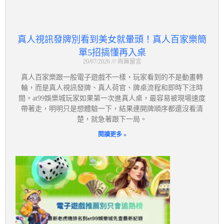
真人視訊發牌別看到美女就暈頭！真人百家樂簡
單5招搞懂再入桌
20/07/2026
尚無留言
真人百家樂跟一般電子遊戲不一樣，玩家看到的不是動畫轉
輪，而是真人視訊發牌、真人荷官、牌桌流程和即時下注時
間。at99娛樂城玩家如果第一次進真人桌，最容易被現場速度
帶著走，明明只是想體驗一下，結果連開牌順序都還沒看清
楚，就急著跟下一局。
閱讀更多 »