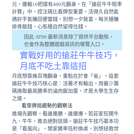
元，連輸10把還有400元翻身。在「搶莊牛牛賠率
計算」中，控注碼比看牌型重要。活得久自然能
遇好手氣賺回便當錢。別想一夕致富，每天穩賺
排骨飯錢，心態穩自然留得住錢。
因此 AT99 最新消息除了提供平台動態，
也會作為整體遊戲資訊的導覽入口。
實戰好用的搶莊牛牛技巧，
月底不吃土靠這招
月底想靠幾百塊翻身，重點在於會「省」。這套
搶莊牛牛技巧核心是：活著才有輸出。用最少籌
碼換取最高勝率的滷肉飯加蛋，才是大學生生存
之道。
看穿牌局趨勢的觀察法
進場先觀察，看誰連勝、誰連爆。若莊家狂開牛
九、牛牛，進去絕對送頭。搶莊牛牛技巧基本功
是「看風向」，閒家勝率低秒換桌，別想拯救世