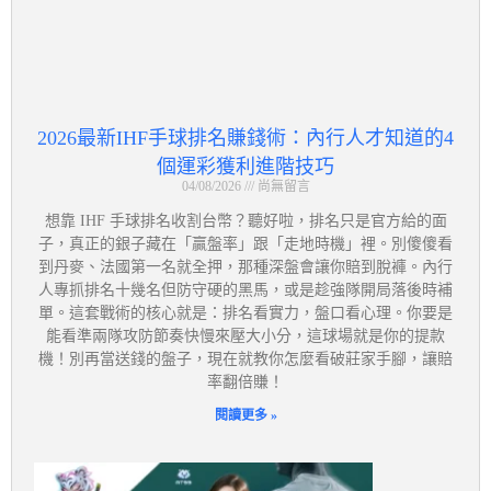
2026最新IHF手球排名賺錢術：內行人才知道的4
個運彩獲利進階技巧
04/08/2026
尚無留言
想靠 IHF 手球排名收割台幣？聽好啦，排名只是官方給的面
子，真正的銀子藏在「贏盤率」跟「走地時機」裡。別傻傻看
到丹麥、法國第一名就全押，那種深盤會讓你賠到脫褲。內行
人專抓排名十幾名但防守硬的黑馬，或是趁強隊開局落後時補
單。這套戰術的核心就是：排名看實力，盤口看心理。你要是
能看準兩隊攻防節奏快慢來壓大小分，這球場就是你的提款
機！別再當送錢的盤子，現在就教你怎麼看破莊家手腳，讓賠
率翻倍賺！
閱讀更多 »