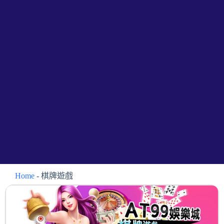
Home
-
棋牌遊戲