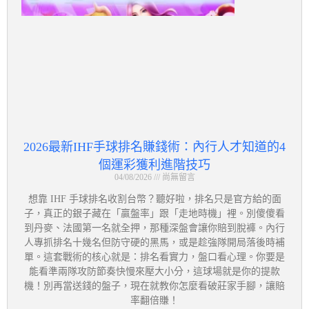
2026最新IHF手球排名賺錢術：內行人才知道的4
個運彩獲利進階技巧
04/08/2026
尚無留言
想靠 IHF 手球排名收割台幣？聽好啦，排名只是官方給的面
子，真正的銀子藏在「贏盤率」跟「走地時機」裡。別傻傻看
到丹麥、法國第一名就全押，那種深盤會讓你賠到脫褲。內行
人專抓排名十幾名但防守硬的黑馬，或是趁強隊開局落後時補
單。這套戰術的核心就是：排名看實力，盤口看心理。你要是
能看準兩隊攻防節奏快慢來壓大小分，這球場就是你的提款
機！別再當送錢的盤子，現在就教你怎麼看破莊家手腳，讓賠
率翻倍賺！