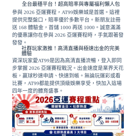
全台最穩平台！超高賠率與專屬福利懶人包
參與 2026 亞運賽程，AT99娛樂城是首選。這裡
提供完整盤口，賠率優於多數平台。新朋友註冊
送 168 體驗金，首儲 1000 再送 1000。誠意滿滿
的優惠讓你在參與 2026 亞運賽程時，手氣跟著發
發發。
社群玩家激推！高清直播與極速出金的完美
體驗
資深玩家愛AT99是因為高清直播流暢，登入即同
步掌握 2026 亞運賽程戰況。出金速度是業界天花
板，贏球秒速申請、快速到帳。無論玩運彩或看
比賽，AT99都能提供頂級娛樂享受，快加入這場
四年一度的體育盛事。