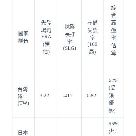
綜
合
先發
守備
贏
球隊
場均
失誤
盤
國家
長打
ERA
率
率
隊伍
率
(預
(100
估
(SLG)
估)
局)
算
62%
(受
台灣
3.22
.415
0.82
讓
隊
(TW)
優
勢)
55%
(地
日本