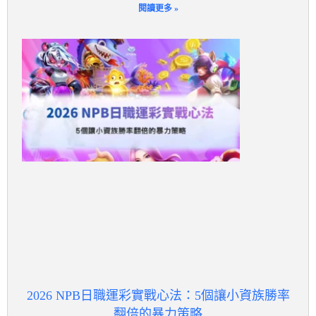
閱讀更多 »
2026 NPB日職運彩實戰心法：5個讓小資族勝率
翻倍的暴力策略