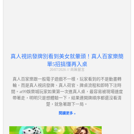
真人視訊發牌別看到美女就暈頭！真人百家樂簡
單5招搞懂再入桌
20/07/2026
尚無留言
真人百家樂跟一般電子遊戲不一樣，玩家看到的不是動畫轉
輪，而是真人視訊發牌、真人荷官、牌桌流程和即時下注時
間。at99娛樂城玩家如果第一次進真人桌，最容易被現場速度
帶著走，明明只是想體驗一下，結果連開牌順序都還沒看清
楚，就急著跟下一局。
閱讀更多 »