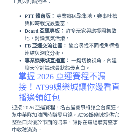
工具與討論熱區：
PTT 體育版：
專業鄉民聚集地，賽事吐槽
與即時戰況最豐富。
Dcard 亞運專板：
許多玩家與應援團集散
地，討論氣氛活潑。
FB 亞運交流社團：
適合尋找不同視角轉播
連結與深度分析。
專業娛樂城直播室：
一鍵切換視角，內建
聊天室討論球員狀態最直白。
掌握 2026 亞運賽程不漏
接！AT99娛樂城讓你邊看直
播邊領紅包
迎接 2026 亞運賽程，名古屋賽事將讓全台瘋狂。
幫中華隊加油同時賺零用錢，AT99娛樂城提供完
整盤口與優於市面的賠率，讓你在這場體育盛事
中收穫滿滿。