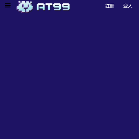
註冊
登入
遊戲項目
關於AT99