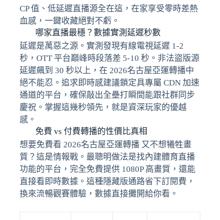
CP 值、低延遲直播源全在這，在家享受零時差熱
血感，一鍵收藏絕對不虧。
哪家直播最穩？數據實測延遲秒數
延遲是萬惡之源。實測發現有線電視延遲 1-2
秒，OTT 平台巔峰時段落差 5-10 秒。非法盜版源
延遲飆到 30 秒以上，在 2026名古屋亞運轉播中
絕不能忍。追求即時感建議鎖定具專屬 CDN 加速
通道的平台，確保敲出全壘打瞬間能跟社群同步
慶祝。掌握這幾秒領先，就是資深玩家的優越
感。
免費 vs 付費轉播的性價比真相
想要免費看 2026名古屋亞運轉播 又不想犧牲畫
質？這是情報戰。最聰明做法是找內建體育直播
功能的平台，完全免費提供 1080P 高畫質，還能
直接看即時數據。這種隱藏版通路省下訂閱費，
換來流暢觀賽體驗，數據直接攤開給你看。