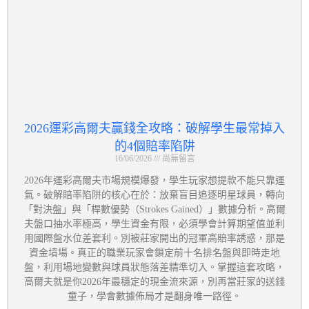
2026運彩高爾夫贏錢全攻略：破解學生最常掉入
的4個賠率陷阱
16/06/2026
尚無留言
2026年運彩高爾夫市場規模爆發，學生玩家想提款不能只靠運
氣。破解賠率陷阱的核心在於：放棄盲目追逐明星球員，轉向
「對決盤」與「桿數優勢（Strokes Gained）」數據分析。高爾
夫盤口抽水率極高，學生資金有限，必須學會計算期望值並利
用國際盤水位差套利。別被莊家開出的冠軍高賠率誘惑，那是
資金墳場。真正的職業玩家會鎖定前十名排名盤與即時走地
盤，利用場地變數與球員狀態落差精準切入。掌握這套攻略，
高爾夫就是你2026年最穩定的現金流來源，別再當莊家的送錢
童子，學會數據佈局才是翻身唯一路徑。