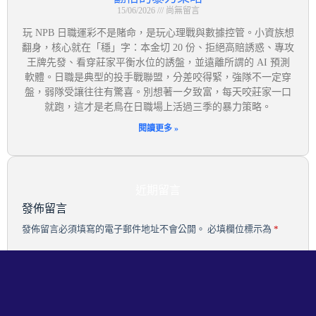
15/06/2026
尚無留言
玩 NPB 日職運彩不是賭命，是玩心理戰與數據控管。小資族想
翻身，核心就在「穩」字：本金切 20 份、拒絕高賠誘惑、專攻
王牌先發、看穿莊家平衡水位的誘盤，並遠離所謂的 AI 預測
軟體。日職是典型的投手戰聯盟，分差咬得緊，強隊不一定穿
盤，弱隊受讓往往有驚喜。別想著一夕致富，每天咬莊家一口
就跑，這才是老鳥在日職場上活過三季的暴力策略。
閱讀更多 »
近期留言
發佈留言
發佈留言必須填寫的電子郵件地址不會公開。
必填欄位標示為
*
*
名稱
*
電子郵件