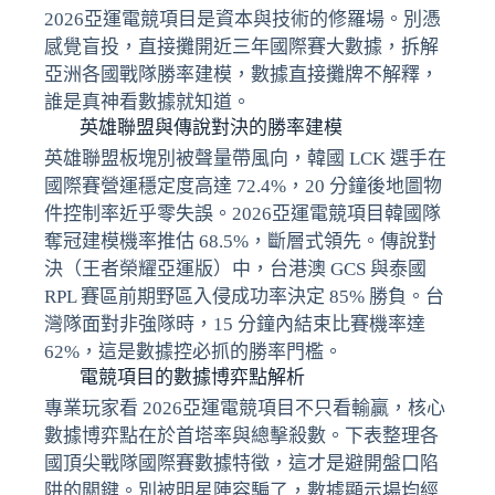
2026亞運電競項目是資本與技術的修羅場。別憑
感覺盲投，直接攤開近三年國際賽大數據，拆解
亞洲各國戰隊勝率建模，數據直接攤牌不解釋，
誰是真神看數據就知道。
英雄聯盟與傳說對決的勝率建模
英雄聯盟板塊別被聲量帶風向，韓國 LCK 選手在
國際賽營運穩定度高達 72.4%，20 分鐘後地圖物
件控制率近乎零失誤。2026亞運電競項目韓國隊
奪冠建模機率推估 68.5%，斷層式領先。傳說對
決（王者榮耀亞運版）中，台港澳 GCS 與泰國
RPL 賽區前期野區入侵成功率決定 85% 勝負。台
灣隊面對非強隊時，15 分鐘內結束比賽機率達
62%，這是數據控必抓的勝率門檻。
電競項目的數據博弈點解析
專業玩家看 2026亞運電競項目不只看輸贏，核心
數據博弈點在於首塔率與總擊殺數。下表整理各
國頂尖戰隊國際賽數據特徵，這才是避開盤口陷
阱的關鍵。別被明星陣容騙了，數據顯示場均經