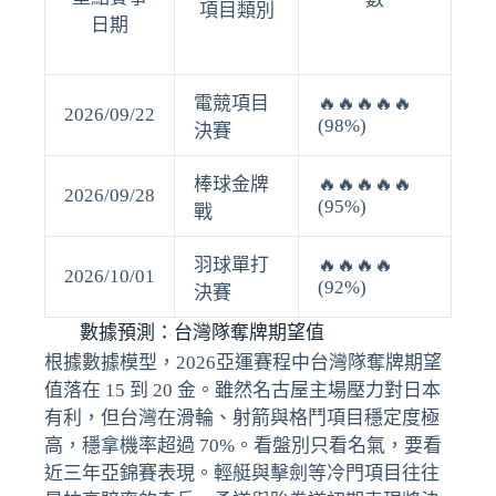
項目類別
日期
電競項目
🔥🔥🔥🔥🔥
2026/09/22
(98%)
決賽
棒球金牌
🔥🔥🔥🔥🔥
2026/09/28
(95%)
戰
羽球單打
🔥🔥🔥🔥
2026/10/01
(92%)
決賽
數據預測：台灣隊奪牌期望值
根據數據模型，2026亞運賽程中台灣隊奪牌期望
值落在 15 到 20 金。雖然名古屋主場壓力對日本
有利，但台灣在滑輪、射箭與格鬥項目穩定度極
高，穩拿機率超過 70%。看盤別只看名氣，要看
近三年亞錦賽表現。輕艇與擊劍等冷門項目往往