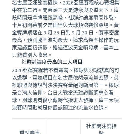
名古屋亞運節奏極快，2026亞運賽程核心戰場集
中在第二週。開幕頭三天是游泳與柔道天下，這
段時間是拿牌體感高峰，社群討論度瞬間炸裂。
十月初閉幕前夕是田徑與大球類決賽修羅場。黃
金奪牌期落在 9 月 25 日到 9 月 30 日，賽事密度
最高，預測勝率波動最大。追求高頻率操作的玩
家建議直接請假，錯過這波黃金噴發期，基本上
只能看別人收米。
社群討論度最高的三大項目
2026亞運賽程若不看電競、棒球與羽球就真的可
以退群。電競項目在名古屋依然是流量密碼，英
雄聯盟與傳說對決決賽聲量絕對斷層第一。棒球
是台灣人信仰，台日大戰當天建議斷網專心看
球。羽球則看後小戴時代接班人發揮，這三大項
決賽時間點就是你最該關注的流量水位線。
社群關注度指
重點賽事
數