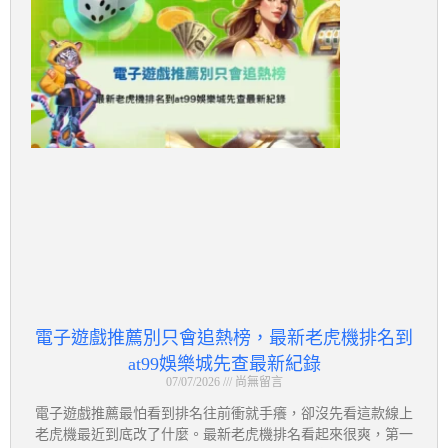
電子遊戲推薦別只會追熱榜，最新老虎機排名到
at99娛樂城先查最新紀錄
07/07/2026
尚無留言
電子遊戲推薦最怕看到排名往前衝就手癢，卻沒先看這款線上
老虎機最近到底改了什麼。最新老虎機排名看起來很爽，第一