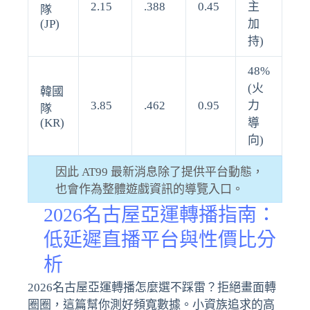
2.15
.388
0.45
主
隊
(JP)
加
持)
48%
(火
韓國
3.85
.462
0.95
力
隊
(KR)
導
向)
因此 AT99 最新消息除了提供平台動態，
也會作為整體遊戲資訊的導覽入口。
2026名古屋亞運轉播指南：
低延遲直播平台與性價比分
析
2026名古屋亞運轉播怎麼選不踩雷？拒絕畫面轉
圈圈，這篇幫你測好頻寬數據。小資族追求的高