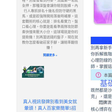
裡。別傻傻看到丹麥、法國第一名就
全押，那種深盤會讓你賠到脫褲。內
行人專抓排名十幾名但防守硬的黑
馬，或是趁強隊開局落後時補單。這
套戰術的核心就是：排名看實力，盤
口看心理。你要是能看準兩隊攻防節
奏快慢來壓大小分，這球場就是你的
提款機！別再當送錢的盤子，現在就
3分
教你怎麼看破莊家手腳，讓賠率翻倍
別再拿新
賺！
你拆解進階
閱讀更多 »
心理防線
師，掌握
本篇
基
既然都是
克」，還
真人視訊發牌別看到美女就
悶牌流
暈頭！真人百家樂簡單5招
核心博弈