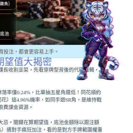
育投注，都會更容易上手。
期望值大揭密
課長收割韭菜，先看穿牌型背後的代碼邏輯，
落率僅0.24%，比單抽五星角還低！同花順約
花）這4.96%機率，如同手遊SR角，是維持戰
浪費課金資源。
大忌。關鍵在算期望值，底池金額除以跟注額
6%）遇對手瘋狂加注，看的是對方手牌範圍權重