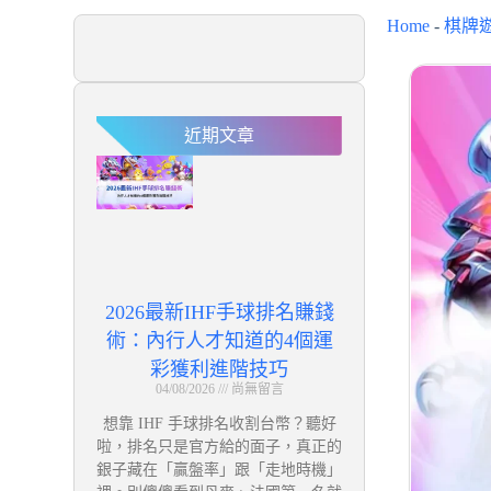
Home
-
棋牌遊戲
近期文章
2026最新IHF手球排名賺錢
術：內行人才知道的4個運
彩獲利進階技巧
04/08/2026
尚無留言
想靠 IHF 手球排名收割台幣？聽好
啦，排名只是官方給的面子，真正的
銀子藏在「贏盤率」跟「走地時機」