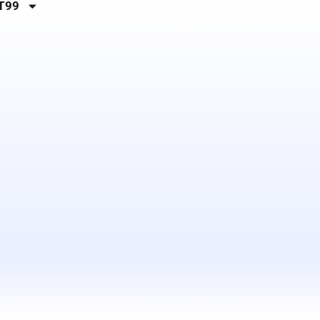
T99
註冊
登入