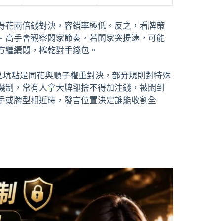
得花兩倍錢對決，容錯率極低。反之，看牌策
。高手會觀察悶家節奏，若悶家突提速，可能
方繼續悶，榨乾對手錢包。
見坑點是同花與順子權重對決，部分規則對特殊
機制，常有人拿大牌卻捨不得加注錢，被悶到
手或牌型相近時，發言位置決定誰能收割全