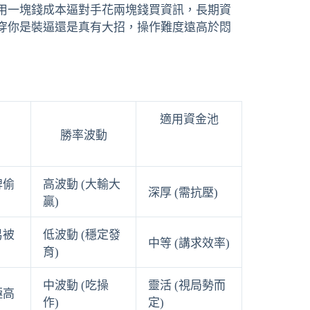
用一塊錢成本逼對手花兩塊錢買資訊，長期資
穿你是裝逼還是真有大招，操作難度遠高於悶
適用資金池
勝率波動
牌偷
高波動 (大輸大
深厚 (需抗壓)
贏)
易被
低波動 (穩定發
中等 (講求效率)
育)
中波動 (吃操
靈活 (視局勢而
極高
作)
定)