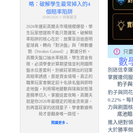
略：破解學生最常掉入的4
個賠率陷阱
16/06/2026
尚無留言
2026年運彩高爾夫市場規模爆發，學
生玩家想提款不能只靠運氣。破解賠
率陷阱的核心在於：放棄盲目追逐明
星球員，轉向「對決盤」與「桿數優
只
勢（Strokes Gained）」數據分析。
高爾夫盤口抽水率極高，學生資金有
數
限，必須學會計算期望值並利用國際
別迷信幸
盤水位差套利。別被莊家開出的冠軍
高賠率誘惑，那是資金墳場。真正的
掌握連伺
職業玩家會鎖定前十名排名盤與即時
豹子與
走地盤，利用場地變數與球員狀態落
豹子與同花
差精準切入。掌握這套攻略，高爾夫
0.22%
就是你2026年最穩定的現金流來源，
力與刷圖
別再當莊家的送錢童子，學會數據佈
底池賠
局才是翻身唯一路徑。
進入絕對
閱讀更多 »
大於勝率倒